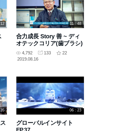
 12
11 : 48
ス
合力成長 Story 善 ~ ディ
オテックコリア(歯ブラシ)
4,792
133
22
2019.08.16
 35
06 : 23
ルス
グローバルインサイト
EP.37