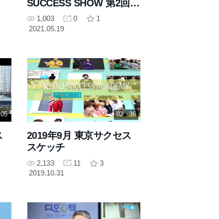
SUCCESS SHOW 第2回広
告映像
1,003
0
1
2021.05.19
 05
02 : 36
ス
2019年9月 東京サクセス
スケッチ
2,133
11
3
2019.10.31