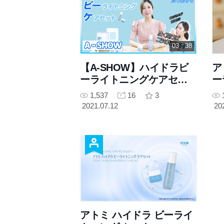
03 : 38
【A-SHOW】ハイドラビ
ア
ーライトニングケアセッ
ー
ト
ト
1,537
16
3
2021.07.12
20
アトミ ハイドラ ビーライ