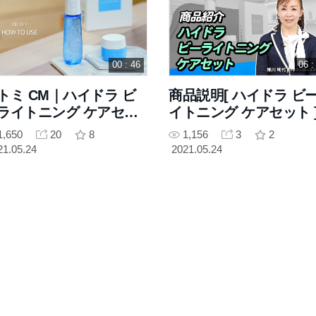
00 : 46
06 :
トミ CM｜ハイドラ ビ
商品説明[ ハイドラ ビ
ライトニング ケアセッ
イトニング ケアセット ]
｜使用方法
細川純代 SRM
1,650
20
8
1,156
3
2
21.05.24
2021.05.24