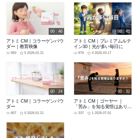
00 : 46
00 : 41
アトミ CM｜コラーゲンパウ
アトミ CM｜プレミアムルテ
ダー｜教育映像
イン30｜光が多い毎日に
950
5
2026.01.21
879
4
2026.03.17
00 : 24
00 : 32
アトミ CM｜コラーゲンパウ
アトミ CM｜ゴーヤー ｜
ダー
「苦み」を知る覚悟はありま
すか？
807
0
2026.01.21
337
1
2026.07.01