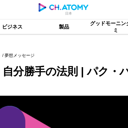
日本
グッドモーニン
法則 | パク・ハンギル会長
ビジネス
製品
ミ
 / 夢想メッセージ
自分勝手の法則 | パク・