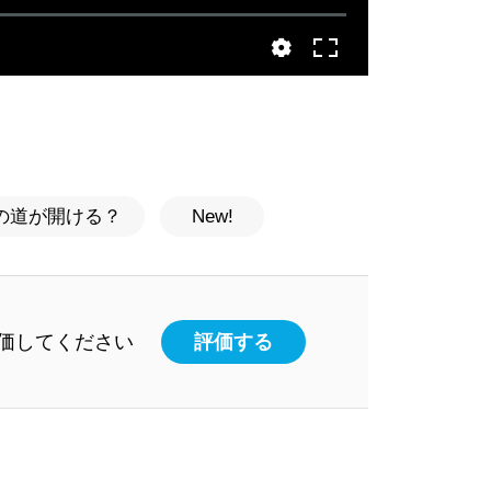
の道が開ける？
New!
価してください
評価する