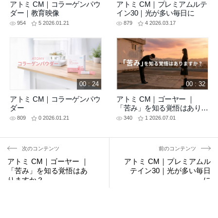
アトミ CM｜コラーゲンパウ
アトミ CM｜プレミアムルテ
ダー｜教育映像
イン30｜光が多い毎日に
954
5
2026.01.21
879
4
2026.03.17
00 : 24
00 : 32
アトミ CM｜コラーゲンパウ
アトミ CM｜ゴーヤー ｜
ダー
「苦み」を知る覚悟はありま
すか？
809
0
2026.01.21
340
1
2026.07.01
次のコンテンツ
前のコンテンツ
アトミ CM｜ゴーヤー ｜
アトミ CM｜プレミアムル
「苦み」を知る覚悟はあ
テイン30｜光が多い毎日
りますか？
に