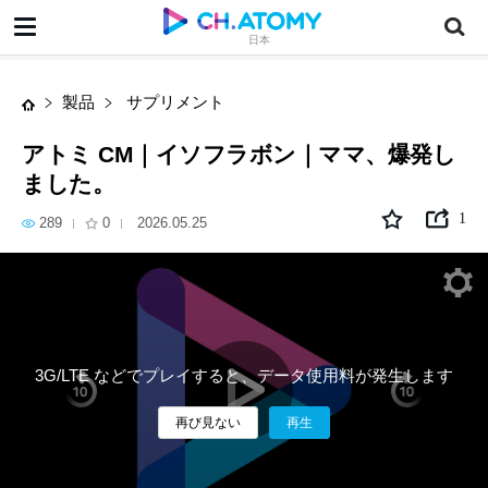
アトミ CM｜イソフラボン｜ママ、爆発しました。
日本
製品
サプリメント
アトミ CM｜イソフラボン｜ママ、爆発し
ました。
1
289
0
2026.05.25
3G/LTE などでプレイすると、データ使用料が発生します
再び見ない
再生