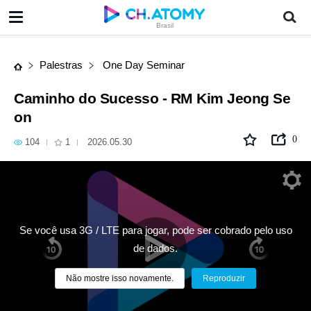
Caminho do Sucesso - RM Kim Jeong Seon
Brasil
Palestras
One Day Seminar
Caminho do Sucesso - RM Kim Jeong Se
on
0
104
1
2026.05.30
Se você usa 3G / LTE para jogar, pode ser cobrado pelo uso
de dados.
Não mostre isso novamente.
Reproduzir