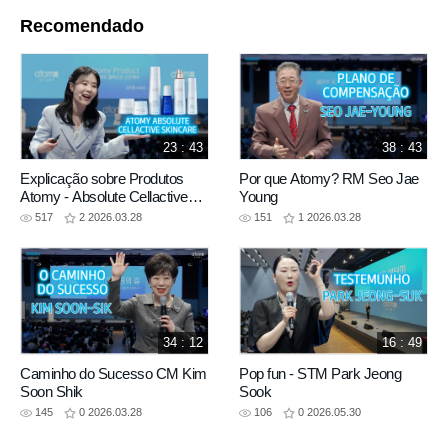
Recomendado
23 : 43
38 : 43
Explicação sobre Produtos
Por que Atomy? RM Seo Jae
Atomy - Absolute Cellactive
Young
Skincare - Minjung Kim
517
2
2026.03.28
151
1
2026.03.28
Curator
34 : 12
16 : 49
Caminho do Sucesso CM Kim
Pop fun - STM Park Jeong
Soon Shik
Sook
145
0
2026.03.28
106
0
2026.05.30