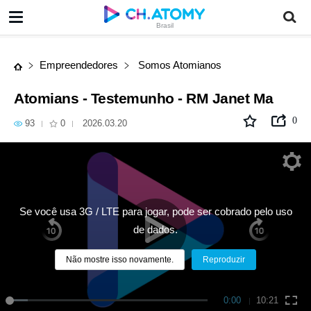
Atomians - Testemunho - RM Janet Ma
Brasil
Empreendedores
Somos Atomianos
Atomians - Testemunho - RM Janet Ma
0
93
0
2026.03.20
Se você usa 3G / LTE para jogar, pode ser cobrado pelo uso
de dados.
Não mostre isso novamente.
Reproduzir
0:00
10:21