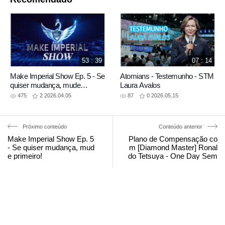
53 : 39
07 : 14
Make Imperial Show Ep. 5 - Se
Atomians - Testemunho - STM
quiser mudança, mude
Laura Avalos
primeiro!
475
2
2026.04.05
87
0
2026.05.15
Próximo conteúdo
Conteúdo anterior
Make Imperial Show Ep. 5
Plano de Compensação co
- Se quiser mudança, mud
m [Diamond Master] Ronal
e primeiro!
do Tetsuya - One Day Sem
inar - RJ 19.10.22