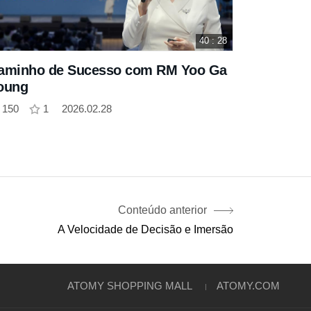
40 : 28
aminho de Sucesso com RM Yoo Ga
oung
150
1
2026.02.28
Conteúdo anterior
A Velocidade de Decisão e Imersão
ATOMY SHOPPING MALL
ATOMY.COM