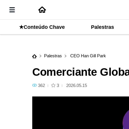
Palestras
★Conteúdo Chave
Comerciante Global Guiado por
Palestras
CEO Han Gill Park
Comerciante Global
362
3
2026.05.15