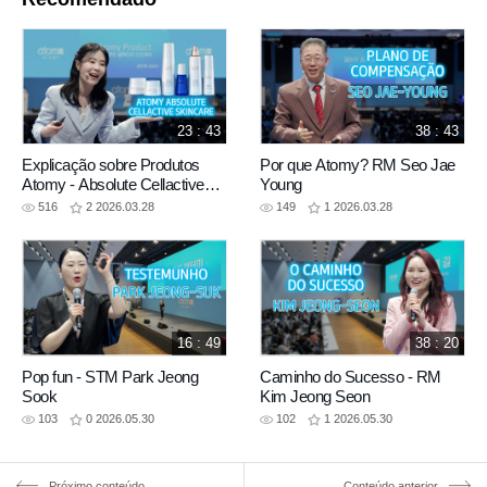
23 : 43
38 : 43
Explicação sobre Produtos
Por que Atomy? RM Seo Jae
Atomy - Absolute Cellactive
Young
Skincare - Minjung Kim
516
2
2026.03.28
149
1
2026.03.28
Curator
16 : 49
38 : 20
Pop fun - STM Park Jeong
Caminho do Sucesso - RM
Sook
Kim Jeong Seon
103
0
2026.05.30
102
1
2026.05.30
Próximo conteúdo
Conteúdo anterior