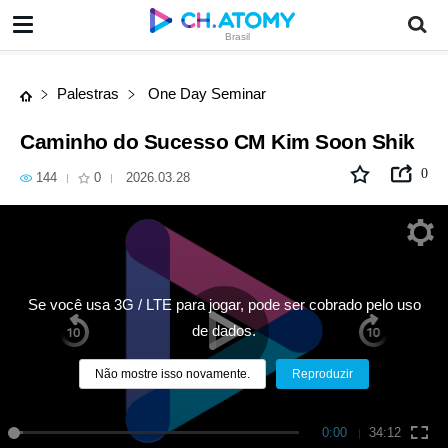
Caminho do Sucesso CM Kim Soon Shik
Brasil
Palestras
One Day Seminar
Caminho do Sucesso CM Kim Soon Shik
0
144
0
2026.03.28
Se você usa 3G / LTE para jogar, pode ser cobrado pelo uso
de dados.
Não mostre isso novamente.
Reproduzir
0:00
34:12