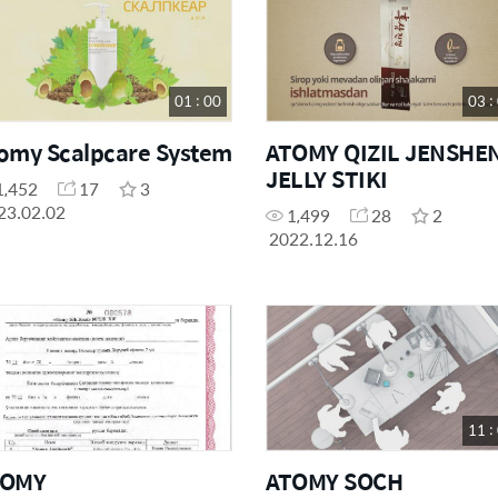
01 : 00
03 :
omy Scalpcare System
ATOMY QIZIL JENSHE
JELLY STIKI
1,452
17
3
23.02.02
1,499
28
2
2022.12.16
11 :
TOMY
ATOMY SOCH