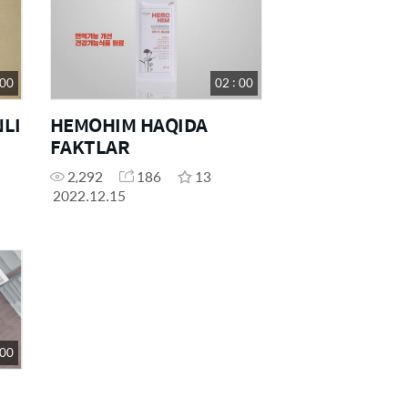
 00
02 : 00
NLI
HEMOHIM HAQIDA
FAKTLAR
2,292
186
13
2022.12.15
 00