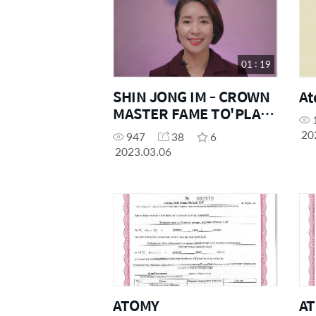
01 : 19
SHIN JONG IM - CROWN
At
MASTER FAME TO'PLAMI
HAQIDA
20
947
38
6
2023.03.06
ATOMY
A