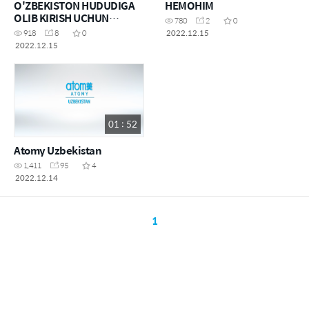
O'ZBEKISTON HUDUDIGA
HEMOHIM
OLIB KIRISH UCHUN
780
2
0
SOG'LIQNI SAQLASH
2022.12.15
918
8
0
VAZIRLIGIDAN
2022.12.15
RUXSATNOMA
01 : 52
Atomy Uzbekistan
1,411
95
4
2022.12.14
1