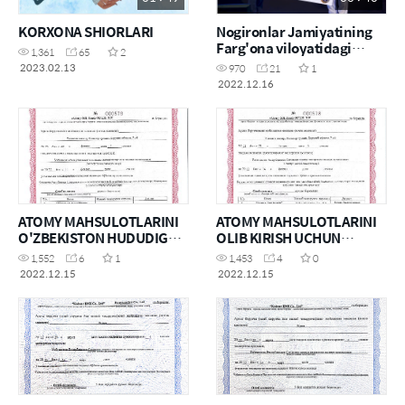
KORXONA SHIORLARI
Nogironlar Jamiyatining
Farg'ona viloyatidagi
1,361
65
2
bo'limi
2023.02.13
970
21
1
2022.12.16
ATOMY MAHSULOTLARINI
ATOMY MAHSULOTLARINI
O'ZBEKISTON HUDUDIGA
OLIB KIRISH UCHUN
OLIB KIRISH UCHUN
RUXSATNOMA(KOSMETIKA
1,552
6
1
1,453
4
0
RUXSATNOMA
)
2022.12.15
2022.12.15