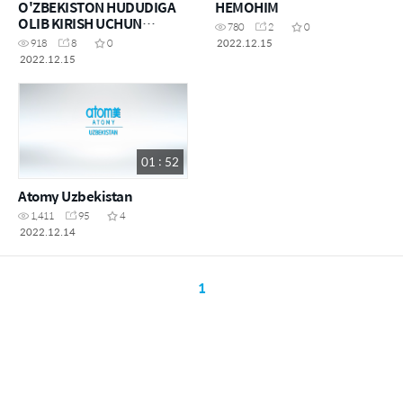
O'ZBEKISTON HUDUDIGA
HEMOHIM
OLIB KIRISH UCHUN
780
2
0
SOG'LIQNI SAQLASH
2022.12.15
918
8
0
VAZIRLIGIDAN
2022.12.15
RUXSATNOMA
01 : 52
Atomy Uzbekistan
1,411
95
4
2022.12.14
1