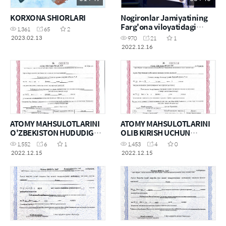
KORXONA SHIORLARI
Nogironlar Jamiyatining
Farg'ona viloyatidagi
1,361
65
2
bo'limi
2023.02.13
970
21
1
2022.12.16
ATOMY MAHSULOTLARINI
ATOMY MAHSULOTLARINI
O'ZBEKISTON HUDUDIGA
OLIB KIRISH UCHUN
OLIB KIRISH UCHUN
RUXSATNOMA(KOSMETIKA
1,552
6
1
1,453
4
0
RUXSATNOMA
)
2022.12.15
2022.12.15