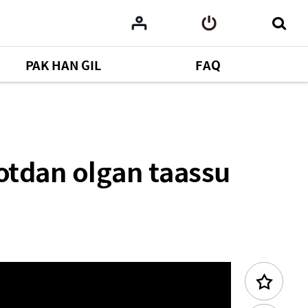
PAK HAN GIL
FAQ
anishi
Oldingi kontent
tdan olgan taassu