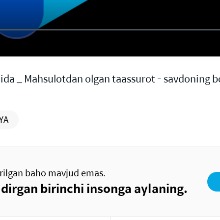
a _ Mahsulotdan olgan taassurot - savdoning b
YA
rilgan baho mavjud emas.
dirgan birinchi insonga aylaning.