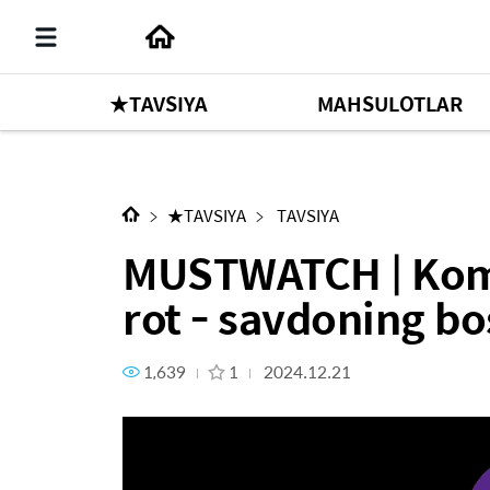
★TAVSIYA
MAHSULOTLAR
Keyingi kontent
MUSTWATCH | Kompaniya haqid
★TAVSIYA
TAVSIYA
MUSTWATCH | Komp
rot - savdoning bo
1,639
1
2024.12.21