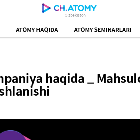
O'zbekiston
ATOMY HAQIDA
ATOMY SEMINARLARI
a _ Mahsulotdan olgan taassurot - savdoning boshl
aniya haqida _ Mahsulo
shlanishi