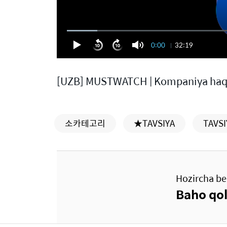
0:00
32:19
[UZB] MUSTWATCH | Kompaniya haqid
소카테고리
★TAVSIYA
TAVSI
Hozircha be
Baho qol