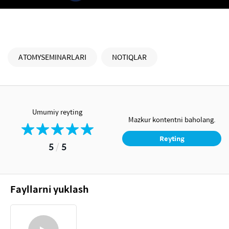
ATOMYSEMINARLARI
NOTIQLAR
Umumiy reyting
Mazkur kontentni baholang.
Reyting
5
/
5
Fayllarni yuklash