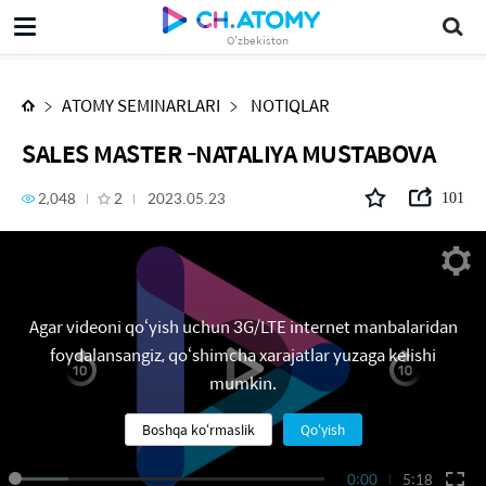
SALES MASTER -NATALIYA MUSTABOVA
O'zbekiston
ATOMY SEMINARLARI
NOTIQLAR
SALES MASTER -NATALIYA MUSTABOVA
2,048
2
2023.05.23
101
Agar videoni qo‘yish uchun 3G/LTE internet manbalaridan
foydalansangiz, qo‘shimcha xarajatlar yuzaga kelishi
mumkin.
Boshqa ko‘rmaslik
Qo‘yish
0:00
5:18