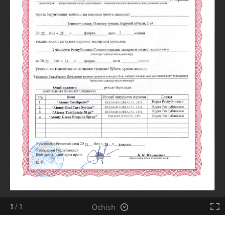
Ochish
1
/
1