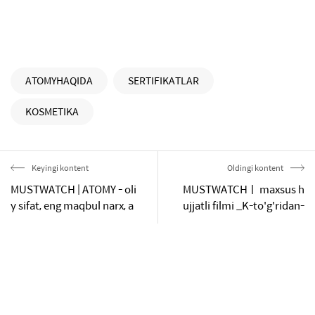
ATOMYHAQIDA
SERTIFIKATLAR
KOSMETIKA
Keyingi kontent
Oldingi kontent
MUSTWATCH | ATOMY - oli
MUSTWATCHㅣ maxsus h
y sifat, eng maqbul narx, a
ujjatli filmi _K-to'g'ridan-
vvalo o'zingiz foydalaning
to'g'ri savdo, dunyoni birl
ashtirmoqda_