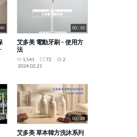
 40
00 : 50
保
艾多美 電動牙刷 - 使用方
及
法
1,541
72
2
2024.02.21
 20
00 : 28
艾多美 草本韓方洗沐系列