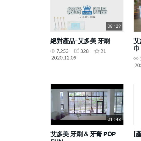
08 : 29
絕對產品-艾多美 牙刷
艾
巾
7,253
328
21
2020.12.09
20
01 : 48
艾多美 牙刷 & 牙膏 POP
[