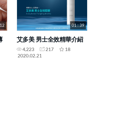
 12
01 : 39
薄
艾多美 男士全效精華介紹
4,223
217
18
2020.02.21