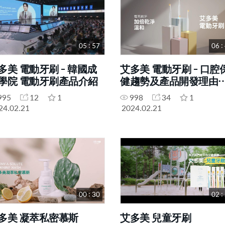
05 : 57
06 :
多美 電動牙刷 - 韓國成
艾多美 電動牙刷 - 口腔
學院 電動牙刷產品介紹
健趨勢及產品開發理由
優勢
995
12
1
998
34
1
24.02.21
2024.02.21
00 : 30
02 :
多美 凝萃私密慕斯
艾多美 兒童牙刷