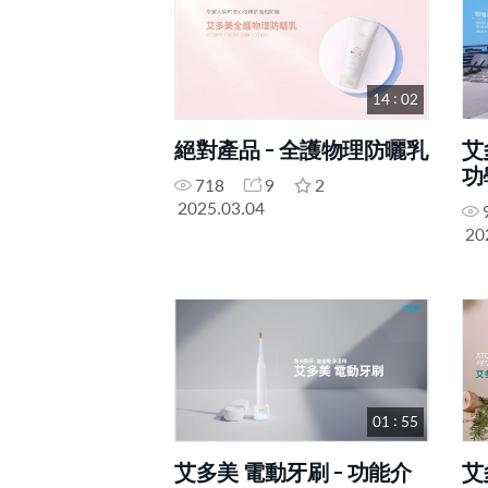
14 : 02
絕對產品 - 全護物理防曬乳
艾
功
718
9
2
2025.03.04
20
01 : 55
艾多美 電動牙刷 - 功能介
艾