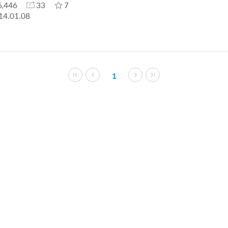
6,446
33
7
14.01.08
1