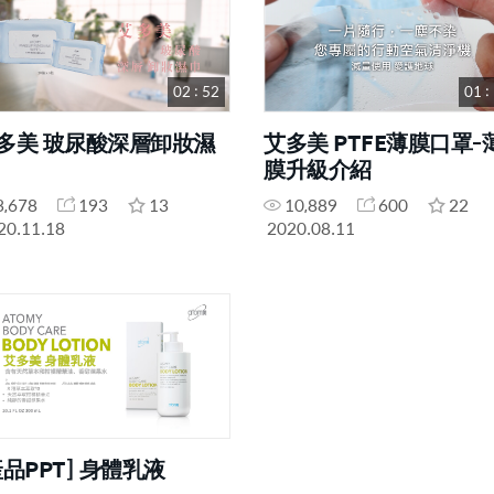
02 : 52
01 :
多美 玻尿酸深層卸妝濕
艾多美 PTFE薄膜口罩-
膜升級介紹
3,678
193
13
10,889
600
22
20.11.18
2020.08.11
產品PPT] 身體乳液