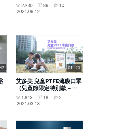
2,930
88
10
2021.08.12
 42
01 : 20
浴
艾多美 兒童PTFE薄膜口罩
（兒童節限定特別款－擠
擠夥伴）
1,843
18
2
2021.03.18