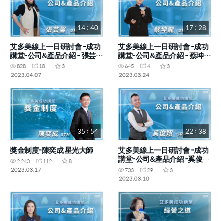
14 : 40
17 : 28
艾多美線上一日研討會 -成功
艾多美線上一日研討會 -成功
講堂-公司&產品介紹 - 張芸馨
講堂-公司&產品介紹 - 蔡坤龍
DM
DM
828
18
3
645
4
3
2023.04.07
2023.03.24
35 : 54
22 : 38
獎金制度-陳奕成 星光大師
艾多美線上一日研討會 -成功
講堂-公司&產品介紹 -奚俊翔
2,240
112
8
SRM
2023.03.17
703
29
3
2023.03.10