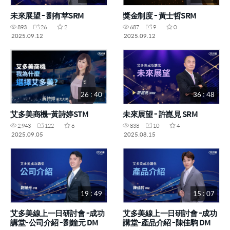
未來展望 - 劉有苹SRM
獎金制度 - 黃士哲SRM
893
26
2
687
9
0
2025.09.12
2025.09.12
26 : 40
36 : 48
艾多美商機-黃詩婷STM
未來展望 - 許崑見 SRM
2,943
122
6
838
10
4
2025.09.05
2025.08.15
19 : 49
15 : 07
艾多美線上一日研討會 -成功
艾多美線上一日研討會 -成功
講堂-公司介紹 -劉鐘元 DM
講堂-產品介紹 -陳佳駒 DM