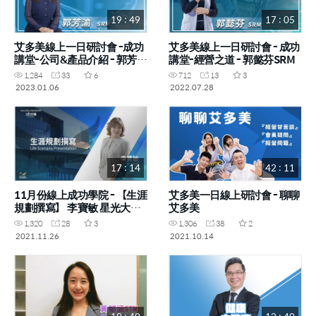
19 : 49
17 : 05
艾多美線上一日研討會 -成功
艾多美線上一日研討會 - 成功
講堂-公司&產品介紹 - 郭芳渝
講堂-經營之道 - 郭懿芬SRM
SRM
1,284
33
6
712
13
3
2023.01.06
2022.07.28
17 : 14
42 : 11
11月份線上成功學院 - 【生涯
艾多美一日線上研討會 - 聊聊
規劃撰寫】 李寶敏 星光大師
艾多美
｜線上成功學院
1,320
28
3
1,306
38
2
2021.11.26
2021.10.14