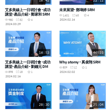
18 : 42
22 : 12
艾多美線上一日研討會 -成功
未來展望- 鄧瑋婷 SRM
講堂-產品介紹 - 鄭家和 SRM
1,601
65
4
2024.02.16
980
32
4
2024.03.29
16 : 53
46 : 31
艾多美線上一日研討會 -成功
Why atomy - 奚俊翔 SRM
講堂-產品介紹 - 劉鐘元 DM
809
12
1
2024.02.02
898
18
1
2024.02.16
28 : 30
25 : 04