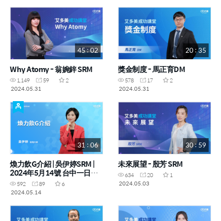
45 : 02
20 : 35
Why Atomy - 翁婉鋅 SRM
獎金制度 - 馬正育DM
1,149
59
2
578
17
2
2024.05.31
2024.05.31
31 : 06
30 : 59
煥力飲G介紹 | 吳伊婷SRM |
未來展望 - 殷芳 SRM
2024年5月14號 台中一日研
634
20
1
討會(禁止攝影翻錄,僅供內部
2024.05.03
592
89
6
教育訓練使用)
2024.05.14