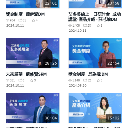
22 : 01
23 : 58
獎金制度 - 蕭伊涵DM
艾多美線上一日研討會 -成功
講堂-產品介紹 - 莊芯瑜DM
964
81
4
2024.10.11
1,408
20
1
2024.10.11
28 : 26
22 : 54
未來展望 - 蘇修賢SRM
獎金制度 - 邱為騰 DM
321
6
0
1,148
52
5
2024.10.11
2024.09.20
30 : 04
15 : 02