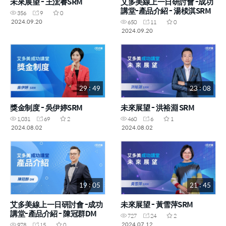
未來展望 - 王浤睿SRM
艾多美線上一日研討會 -成功
講堂-產品介紹 - 湯棪淇SRM
356
9
0
2024.09.20
650
11
0
2024.09.20
29 : 49
23 : 08
獎金制度 - 吳伊婷SRM
未來展望 - 洪裕淵 SRM
1,031
69
2
460
6
1
2024.08.02
2024.08.02
19 : 05
21 : 45
艾多美線上一日研討會 -成功
未來展望 - 黃雪萍SRM
講堂-產品介紹 - 陳冠群DM
727
24
2
2024.07.12
978
15
0