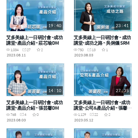
19 : 40
23 : 41
艾多美線上一日研討會 -成功
艾多美線上一日研討會 - 成功
講堂-產品介紹 - 莊芯瑜DM
講堂-成功之路 - 吳俐儀 SRM
1,034
27
2
750
13
1
2023.08.11
2023.08.03
14 : 10
27 : 35
艾多美線上一日研討會 -成功
艾多美線上一日研討會 -成功
講堂-產品介紹 - 張芸馨DM
講堂-公司&產品介紹 - 張馨月
RM
768
4
0
1,129
22
2
2023.08.03
2023.05.12