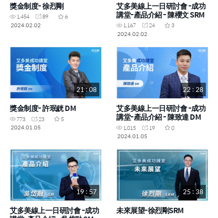
獎金制度- 徐烈剛
艾多美線上一日研討會 -成功
講堂-產品介紹 - 陳櫻文 SRM
1,454
89
6
2024.02.02
1,167
24
3
2024.02.02
21 : 08
22 : 28
獎金制度- 許珉銧 DM
艾多美線上一日研討會 -成功
講堂-產品介紹 - 陳致達 DM
773
23
5
2024.01.05
1,015
19
0
2024.01.05
19 : 57
25 : 38
艾多美線上一日研討會 -成功
未來展望-徐烈剛SRM