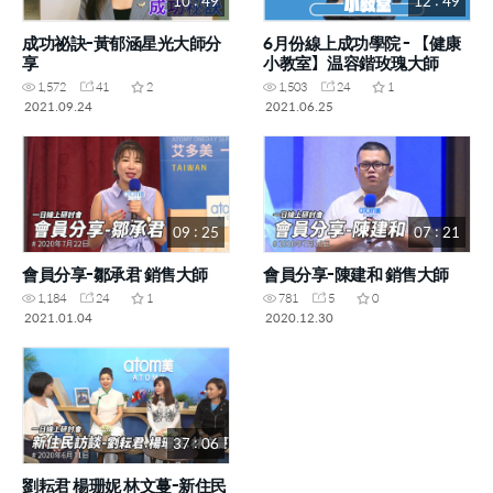
10 : 49
12 : 49
成功祕訣-黃郁涵星光大師分
6月份線上成功學院 - 【健康
享
小教室】温容鍇玫瑰大師
1,572
41
2
1,503
24
1
2021.09.24
2021.06.25
09 : 25
07 : 21
會員分享-鄒承君 銷售大師
會員分享-陳建和 銷售大師
1,184
24
1
781
5
0
2021.01.04
2020.12.30
37 : 06
劉耘君 楊珊妮 林文蔓-新住民