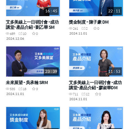
16 : 45
22 : 11
艾多美線上一日研討會 -成功
獎金制度 - 陳子豪 DM
講堂-產品介紹 -劉乙華 SM
261
2
0
2024.11.01
689
10
0
2024.12.06
23 : 39
11 : 53
未來展望 - 吳承翰 SRM
艾多美線上一日研討會 -成功
講堂-產品介紹 -廖淑華DM
535
18
3
2024.11.01
711
12
0
2024.11.01