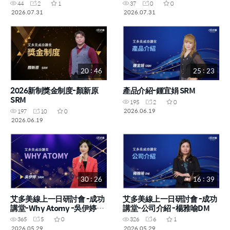
44
2
1
37
0
0
2026.07.31
2026.07.31
20 : 46
25 : 23
2026新制獎金制度-顏新原
產品介紹-鍾宜娟 SRM
SRM
195
2
0
2026.06.19
197
10
0
2026.06.19
30 : 26
16 : 39
艾多美線上一日研討會 -成功
艾多美線上一日研討會 -成功
講堂-Why Atomy -吳伊婷
講堂-公司介紹 -楊雅喻DM
SRM
365
5
0
326
6
1
2026.05.29
2026.05.29