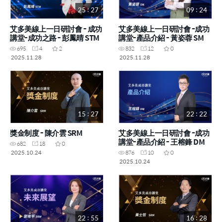
25 : 27
09 : 24
艾多美線上一日研討會 - 成功
艾多美線上一日研討會 -成功
講堂-成功之路 - 彭鳳晴 STM
講堂-產品介紹 - 黃姿蓉 SM
695
4
2
832
12
0
2025.11.28
2025.11.28
15 : 27
22 : 22
獎金制度 - 陳介雲 SRM
艾多美線上一日研討會 -成功
講堂-產品介紹 - 王榕鋒 DM
682
18
0
2025.10.24
876
10
0
2025.10.24
22 : 55
16 : 28