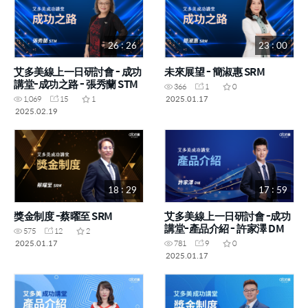
26 : 26
23 : 00
艾多美線上一日研討會 - 成功
未來展望 - 簡淑惠 SRM
講堂-成功之路 - 張秀蘭 STM
366
1
0
2025.01.17
1,069
15
1
2025.02.19
18 : 29
17 : 59
獎金制度 -蔡曜至 SRM
艾多美線上一日研討會 -成功
講堂-產品介紹 - 許家澤 DM
575
12
2
2025.01.17
781
9
0
2025.01.17