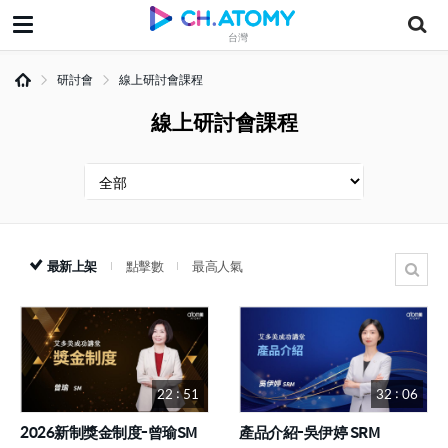
台灣
研討會
線上研討會課程
線上研討會課程
最新上架
點擊數
最高人氣
22 : 51
32 : 06
2026新制獎金制度-曾瑜SM
產品介紹-吳伊婷 SRM