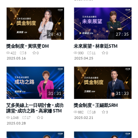
28 : 43
27 : 35
獎金制度 - 黃琪雯 DM
未來展望 - 林韋廷STM
422
3
0
330
11
0
2025.05.16
2025.04.25
31 : 31
31 : 33
艾多美線上一日研討會 - 成功
獎金制度 - 王錫凱SRM
講堂-成功之路 - 高家姍 STM
882
18
3
2025.02.21
1,048
17
0
2025.03.28