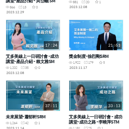
講堂-產品介紹 - 吳岱融 SM
881
20
1
2023.12.08
866
13
0
2023.12.29
17 : 24
21 : 51
艾多美線上一日研討會 -成功
獎金制度-徐烈剛SRM
講堂-產品介紹 - 賴文雅SM
1,922
179
5
2023.11.17
1,202
35
0
2023.12.08
37 : 11
33 : 13
未來展望-蕭郁軒SRM
艾多美線上一日研討會 - 成功
講堂-成功之路 -李曉萍STM
1,264
42
1
2023.11.14
1,181
25
1