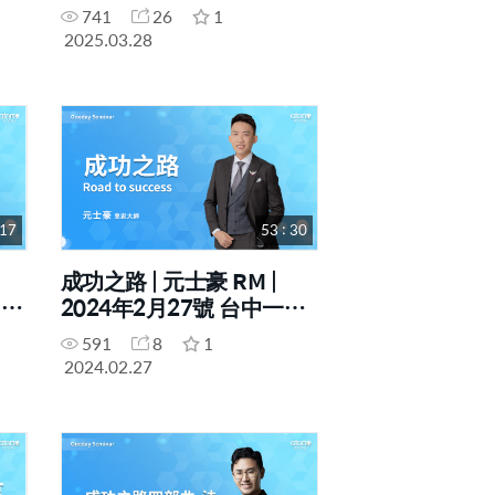
741
26
1
2025.03.28
 17
53 : 30
成功之路 | 元士豪 RM |
日研
2024年2月27號 台中一日
研討會
591
8
1
2024.02.27