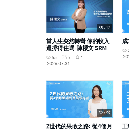
55 : 13
當人生突然轉彎 你的收入
成
還撐得住嗎-陳櫻文 SRM
20
65
5
1
2026.07.31
52 : 59
Z世代的果敢之路: 從4個月
工