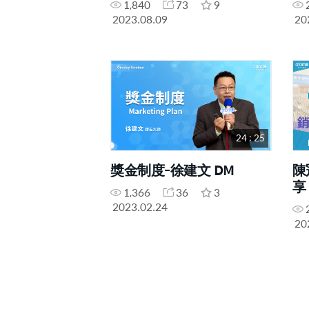
1,840
73
9
2023.08.09
20
24 : 25
獎金制度-徐建文 DM
陳
享
1,366
36
3
2023.02.24
20