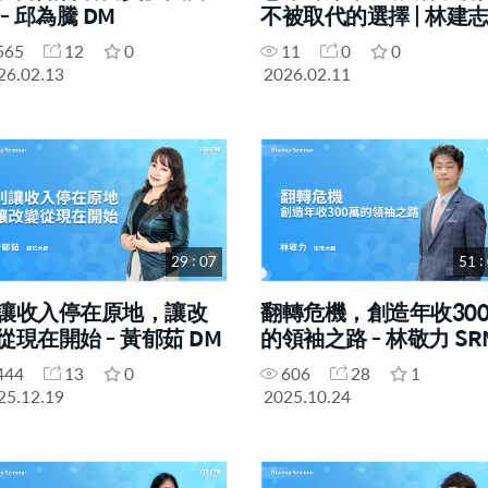
 - 邱為騰 DM
不被取代的選擇 | 林建
DM | 2026年02月11號 
565
12
0
11
0
0
日研討會
26.02.13
2026.02.11
29 : 07
51 :
讓收入停在原地，讓改
翻轉危機，創造年收30
從現在開始 - 黃郁茹 DM
的領袖之路 - 林敬力 SR
444
13
0
606
28
1
25.12.19
2025.10.24