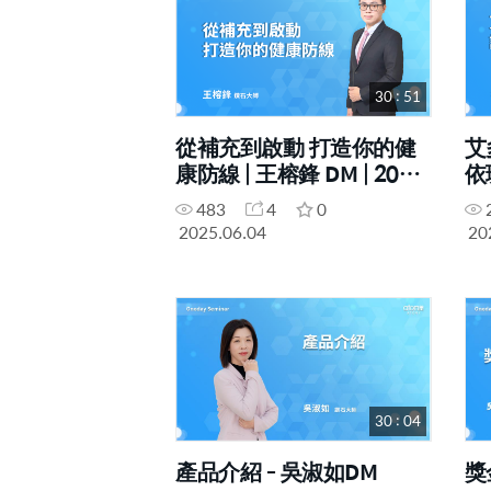
30 : 51
從補充到啟動 打造你的健
艾
康防線 | 王榕鋒 DM | 2025
依珊
年06月04號 高雄一日研討
號
483
4
0
會
2025.06.04
20
30 : 04
產品介紹 - 吳淑如DM
獎