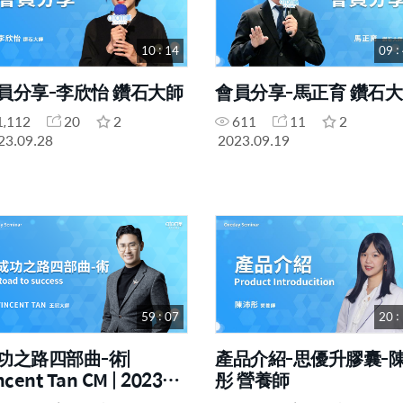
10 : 14
09 :
員分享-李欣怡 鑽石大師
會員分享-馬正育 鑽石
1,112
20
2
611
11
2
23.09.28
2023.09.19
59 : 07
20 :
功之路四部曲-術|
產品介紹-思優升膠囊-
ncent Tan CM | 2023年
彤 營養師
月18號 一日研討會