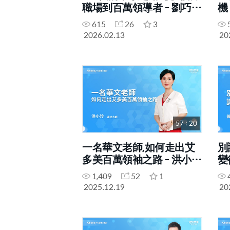
職場到百萬領導者 - 劉巧微
機
STM
615
26
3
2026.02.13
20
57 : 20
一名華文老師,如何走出艾
別
多美百萬領袖之路 - 洪小玲
變
STM
1,409
52
1
2025.12.19
20