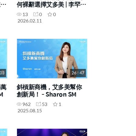
志
何裸辭選擇艾多美 | 李罕衷
一
DM | 2026年02月11號 一
13
0
0
日研討會
2026.02.11
 03
26 : 47
0萬
斜槓新商機，艾多美幫你
M
創新局！ - Sharon SM
962
53
1
2025.08.15