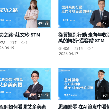
49 : 33
47 :
功之路-莊文玲 STM
從質疑到行動 走向年收
萬的轉折-温容鍇 STM
273
7
1
26.06.19
406
15
1
2026.04.17
27 : 49
30 :
程師如何看見艾多美商
思維歸零 在AI浪潮中看