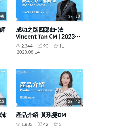
 48
37 : 13
大師
成功之路四部曲-法|
Vincent Tan CM | 2023年
7月17號 一日研討會
2,344
90
11
2023.08.14
 13
28 : 42
陳沛
產品介紹-黃琪雯DM
1,833
42
3