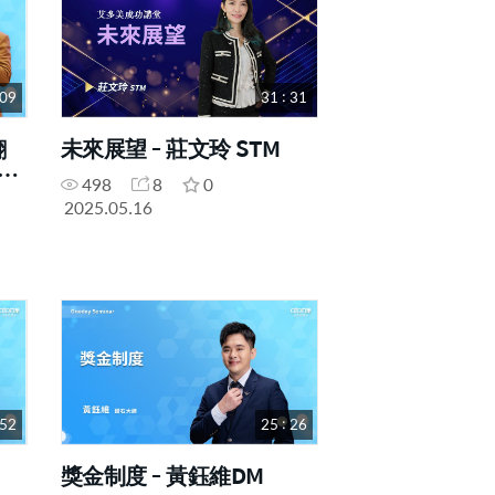
 09
31 : 31
翻
未來展望 - 莊文玲 STM
498
8
0
一日
2025.05.16
 52
25 : 26
獎金制度 - 黃鈺維DM