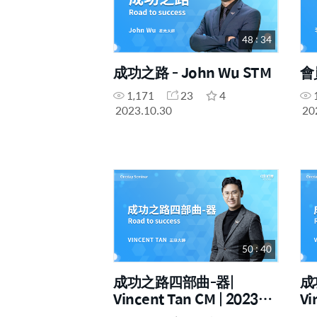
48 : 34
成功之路 - John Wu STM
會
1,171
23
4
2023.10.30
20
50 : 40
成功之路四部曲-器|
成
Vincent Tan CM | 2023年
Vi
7月19號 一日研討會
7