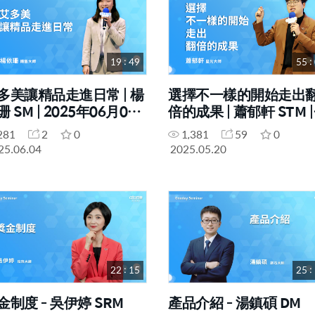
19 : 49
55 :
多美讓精品走進日常 | 楊
選擇不一樣的開始走出
 SM | 2025年06月04
倍的成果 | 蕭郁軒 STM |
 高雄一日研討會
2025年05月14號 高雄
281
2
0
1,381
59
0
研討會
25.06.04
2025.05.20
22 : 15
25 :
金制度 - 吳伊婷 SRM
產品介紹 - 湯鎮碩 DM