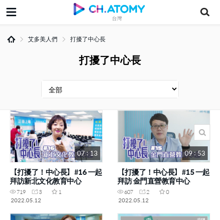
台灣
艾多美人們
打擾了中心長
打擾了中心長
07 : 13
09 : 53
【打擾了！中心長】#16 一起
【打擾了！中心長】#15 一起
拜訪新北文化教育中心
拜訪 金門直營教育中心
719
3
1
607
2
0
2022.05.12
2022.05.12