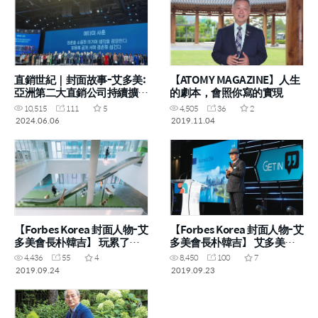
直銷世紀｜封面故事-艾多美:
【ATOMY MAGAZINE】人生
亞洲第二大直銷公司持續擴張
的劇本，會照你寫的實現
全球版圖
10,515
111
5
4,505
36
2
2024.06.06
2019.11.04
【Forbes Korea 封面人物-艾
【Forbes Korea 封面人物-艾
多美會長朴韓吉】 玩累了再
多美會長朴韓吉】 艾多美看
工作吧
見「大商機」
4,436
55
4
8,450
100
7
2019.09.24
2019.09.23