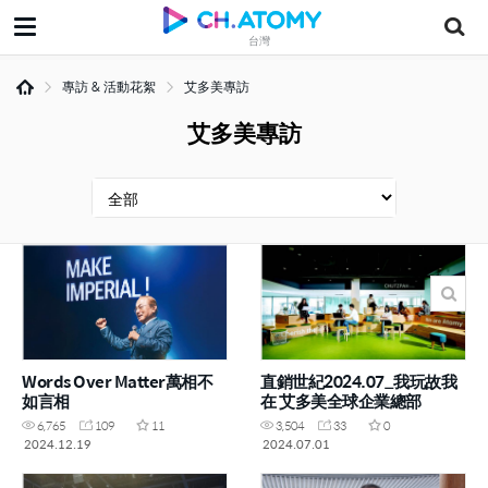
台灣
專訪 & 活動花絮
艾多美專訪
艾多美專訪
Words Over Matter萬相不
直銷世紀2024.07_我玩故我
如言相
在 艾多美全球企業總部
6,765
109
11
3,504
33
0
2024.12.19
2024.07.01