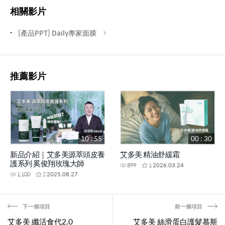
相關影片
[產品PPT] Daily專家面膜
推薦影片
10 : 55
00 : 30
新品介紹｜艾多美源萃頭皮養
艾多美 精油舒緩霜
護系列 奚俊翔玫瑰大師
899
1
2026.03.24
1,100
2
2025.08.27
下一個項目
前一個項目
艾多美 纖活食代2.0
艾多美 絲滑蛋白護髮慕斯