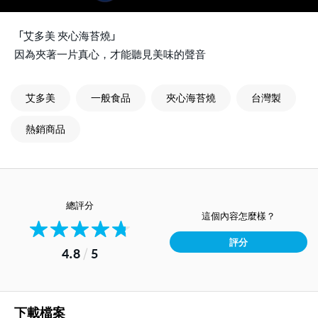
「艾多美 夾心海苔燒」
因為夾著一片真心，才能聽見美味的聲音
艾多美
一般食品
夾心海苔燒
台灣製
熱銷商品
總評分
這個內容怎麼樣？
評分
4.8
/
5
下載檔案