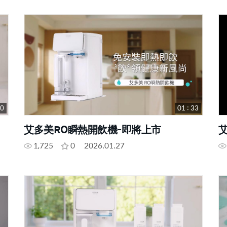
10
01 : 33
艾多美RO瞬熱開飲機-即將上市
1,725
0
2026.01.27