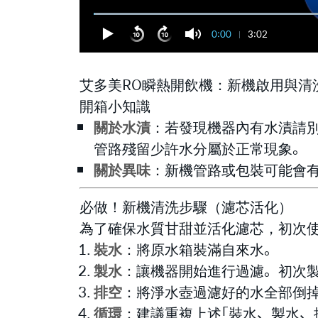
0:00
3:02
艾多美RO瞬熱開飲機：新機啟用與清
開箱小知識
關於水漬
：若發現機器內有水漬請
管路殘留少許水分屬於正常現象。
關於異味
：新機管路或包裝可能會
必做！新機清洗步驟（濾芯活化）
為了確保水質甘甜並活化濾芯，初次
裝水
：將原水箱裝滿自來水。
製水
：讓機器開始進行過濾。初次
排空
：將淨水壺過濾好的水全部倒
循環
：建議重複上述「裝水、製水、