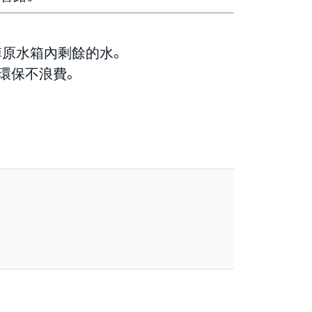
換掉原水箱內剩餘的水。
環保不浪費。