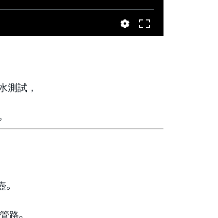
水測試，
。
壺。
管路。