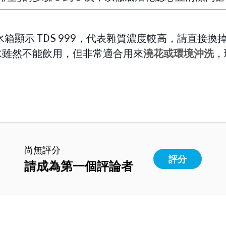
箱顯示 TDS 999，代表雜質濃度較高，請直接
水雖然不能飲用，但非常適合用來
澆花或環境沖洗
，
尚無評分
評分
請成為第一個評論者