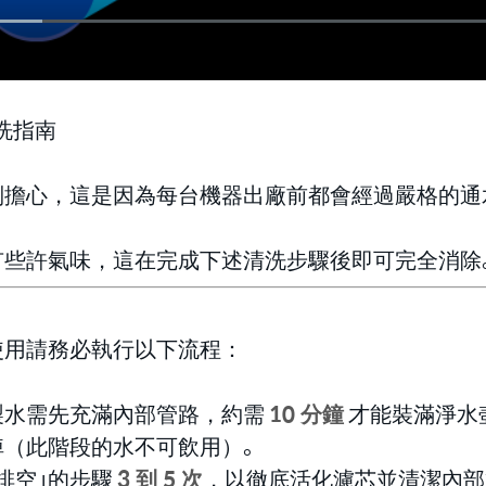
洗指南
別擔心，這是因為每台機器出廠前都會經過嚴格的通
有些許氣味，這在完成下述清洗步驟後即可完全消除
使用請務必執行以下流程：
製水需先充滿內部管路，約需
10 分鐘
才能裝滿淨水
掉（此階段的水不可飲用）。
排空」的步驟
3 到 5 次
，以徹底活化濾芯並清潔內部