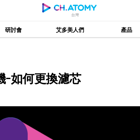
台灣
研討會
艾多美人們
產品
換濾芯
機-如何更換濾芯