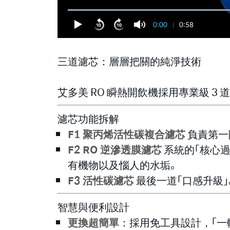
0:00
0:58
三道濾芯：層層把關的純淨技術
艾多美 RO 瞬熱開飲機採用專業級 
濾芯功能拆解
F1 聚丙烯活性碳複合濾芯
負責第一
F2 RO 逆滲透膜濾芯
系統的「核心
有機物以及惱人的水垢。
F3 活性碳濾芯
最後一道「口感升級
智慧與便利設計
更換超簡單
：採用免工具設計，「一