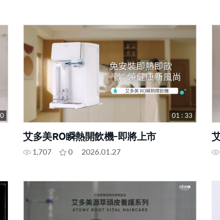
10
01 : 33
艾多美RO瞬熱開飲機-即將上市
1,707
0
2026.01.27