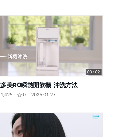
03 : 02
艾多美RO瞬熱開飲機-沖洗方法
1,425
0
2026.01.27