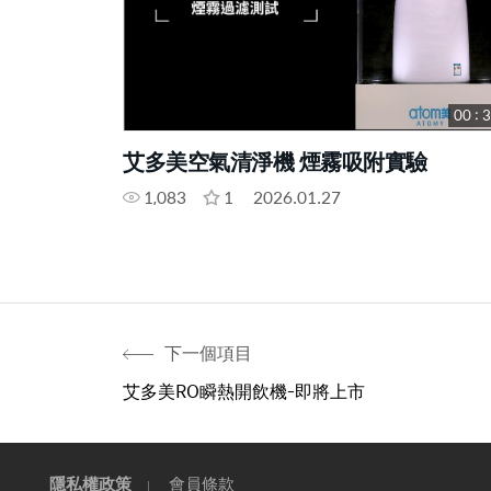
00 : 
艾多美空氣清淨機 煙霧吸附實驗
1,083
1
2026.01.27
下一個項目
艾多美RO瞬熱開飲機-即將上市
隱私權政策
會員條款