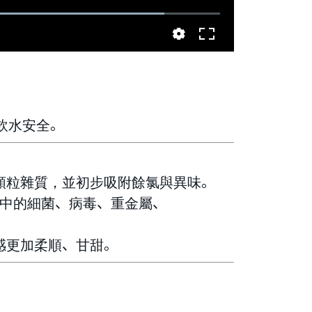
口飲水安全。
顆粒雜質，並初步吸附餘氯與異味。
中的細菌、病毒、重金屬、
感更加柔順、甘甜。