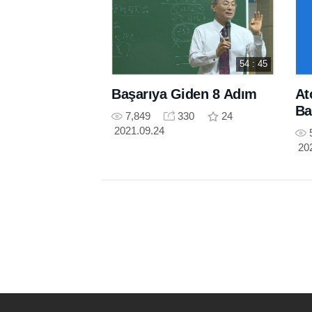
54 : 45
Başarıya Giden 8 Adım
At
Ba
7,849
330
24
2021.09.24
20