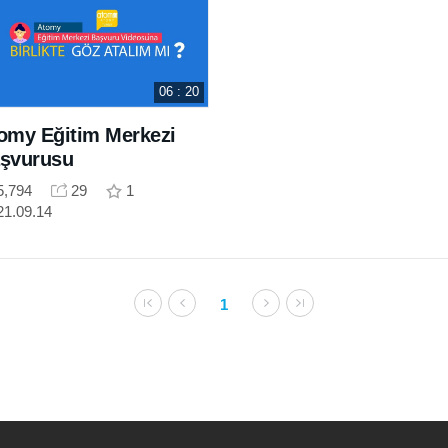
06 : 20
omy Eğitim Merkezi
şvurusu
5,794
29
1
21.09.14
1