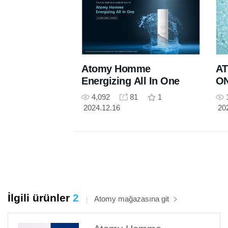
Atomy Homme
AT
Energizing All In One
O
4,092
81
1
2024.12.16
20
İlgili ürünler
2
Atomy mağazasına git