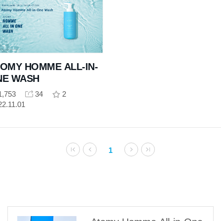
OMY HOMME ALL-IN-
NE WASH
1,753
34
2
22.11.01
1