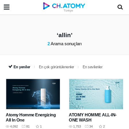
Türkiye
allin
2
Arama sonuçları
En yeniler
En çok görüntülenenler
En sevilenler
Atomy Homme Energizing
ATOMY HOMME ALL-IN-
All In One
ONE WASH
4,092
81
1
1,753
34
2