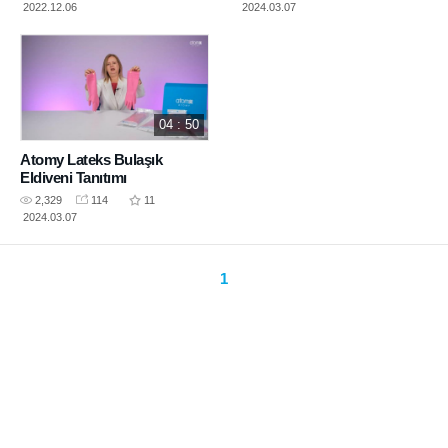
2022.12.06
2024.03.07
04 : 50
Atomy Lateks Bulaşık
Eldiveni Tanıtımı
2,329
114
11
2024.03.07
1