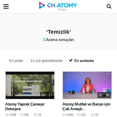
Türkiye
Temizlik
3
Arama sonuçları
En yeniler
En çok görüntülenenler
En sevilenler
02 : 17
03 : 38
Atomy Yaprak Çamaşır
Atomy Mutfak ve Banyo için
Deterjanı
Çok Amaçlı
Temizleyicilerinin Tanıtımı
4,366
536
23
3,280
210
10