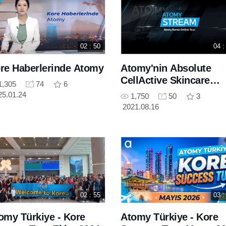
02 : 50
04 :
re Haberlerinde Atomy
Atomy'nin Absolute
CellActive Skincare
1,305
74
6
ürünlerini üreten Kore
25.01.24
1,750
50
3
Kolmar Şirketinin onli
2021.08.16
turu
02 : 55
03 :
omy Türkiye - Kore
Atomy Türkiye - Kore