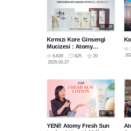
09 : 28
Kırmızı Kore Ginsengi
Ko
Mucizesi : Atomy
Hongsamdan Ürün
20
6,639
625
20
Serüveni
2025.02.27
06 : 38
YENİ! Atomy Fresh Sun
At