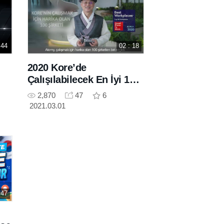
 44
02 : 18
2020 Kore’de
Çalışılabilecek En İyi 100
Şirket Büyük Ödülü
2,870
47
6
ne
2021.03.01
 47