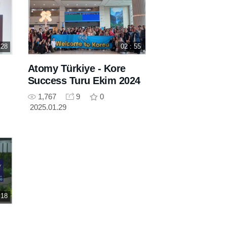
 28
02 : 55
Atomy Türkiye - Kore
Success Turu Ekim 2024
1,767
9
0
2025.01.29
 18