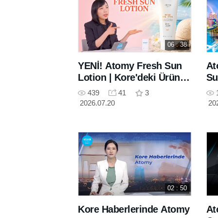
06 : 38
YENİ! Atomy Fresh Sun
At
Lotion | Kore'deki Ürün
Su
Uzmanımız
439
41
3
Anlatıyor(Yapay Zeka
2026.07.20
20
Çeviri Video)
02 : 50
Kore Haberlerinde Atomy
At