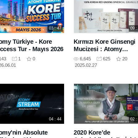
03 : 47
09 :
omy Türkiye - Kore
Kırmızı Kore Ginsengi
ccess Tur - Mayıs 2026
Mucizesi : Atomy
Hongsamdan Ürün
143
1
0
6,645
625
20
Serüveni
26.06.01
2025.02.27
04 : 44
02 :
omy'nin Absolute
2020 Kore’de