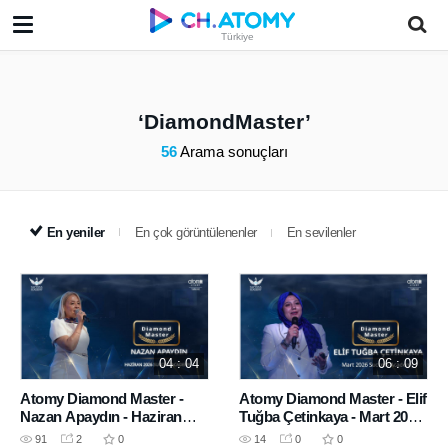
Türkiye
DiamondMaster
56
Arama sonuçları
En yeniler
En çok görüntülenenler
En sevilenler
04 : 04
06 : 09
Atomy Diamond Master -
Atomy Diamond Master - Elif
Nazan Apaydın - Haziran
Tuğba Çetinkaya - Mart 2026
2026 Success Academy
Success Academy
91
2
0
14
0
0