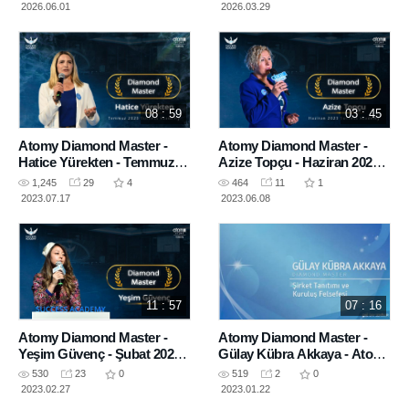
2026.06.01
2026.03.29
08 : 59
03 : 45
Atomy Diamond Master -
Atomy Diamond Master -
Hatice Yürekten - Temmuz
Azize Topçu - Haziran 2023
2023 Success Academy
Success Academy
1,245
29
4
464
11
1
2023.07.17
2023.06.08
11 : 57
07 : 16
Atomy Diamond Master -
Atomy Diamond Master -
Yeşim Güvenç - Şubat 2023
Gülay Kübra Akkaya - Atomy
Success Academy - Hayat
Şirket Tanıtımı - Ocak 2023
530
23
0
519
2
0
Senaryosu
OneDay Seminar Bursa
2023.02.27
2023.01.22