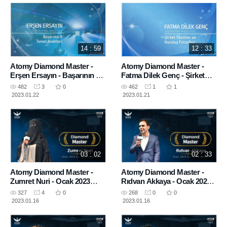
14 : 59
12 : 33
Atomy Diamond Master -
Atomy Diamond Master -
Erşen Ersayın - Başarının 8
Fatma Dilek Genç - Şirket
Temel Anahtarı- Ocak 2023
Tanıtımı - Ocak 2023 OneDay
482
3
0
462
1
1
OneDay Seminar Bursa
Seminar İzmir
2023.01.22
2023.01.21
03 : 02
02 : 33
Atomy Diamond Master -
Atomy Diamond Master -
Zumret Nuri - Ocak 2023
Rıdvan Akkaya - Ocak 2023
Success Academy
Success Academy
327
4
0
268
0
0
2023.01.16
2023.01.16