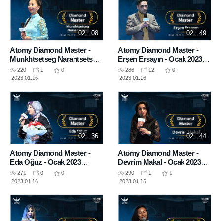
02 : 08
02 : 49
Atomy Diamond Master -
Atomy Diamond Master -
Munkhtsetseg Narantsetseg
Erşen Ersayın - Ocak 2023
- Ocak 2023 Success
Success Academy
220
1
0
286
12
0
Academy
2023.01.16
2023.01.16
02 : 36
02 : 44
Atomy Diamond Master -
Atomy Diamond Master -
Eda Oğuz - Ocak 2023
Devrim Makal - Ocak 2023
Success Academy
Success Academy
271
0
0
290
1
1
2023.01.16
2023.01.16