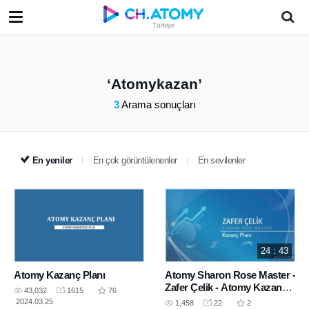
Türkiye
Atomykazan
3
Arama sonuçları
En yeniler
En çok görüntülenenler
En sevilenler
24 : 43
Atomy Kazanç Planı
Atomy Sharon Rose Master -
Zafer Çelik - Atomy Kazanç
43,032
1615
76
Planı - Ocak 2023 OneDay
2024.03.25
1,458
22
2