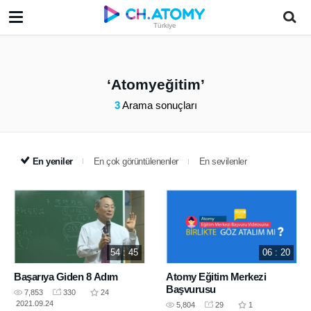
Türkiye
Atomyeğitim
3
Arama sonuçları
En yeniler
En çok görüntülenenler
En sevilenler
54 : 45
06 : 20
Başarıya Giden 8 Adım
Atomy Eğitim Merkezi
Başvurusu
7,853
330
24
2021.09.24
5,804
29
1