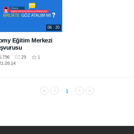
06 : 20
omy Eğitim Merkezi
şvurusu
5,796
29
1
21.09.14
1