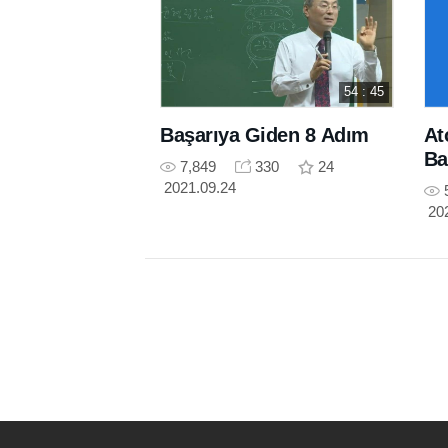
54 : 45
Başarıya Giden 8 Adım
At
Ba
7,849
330
24
2021.09.24
20