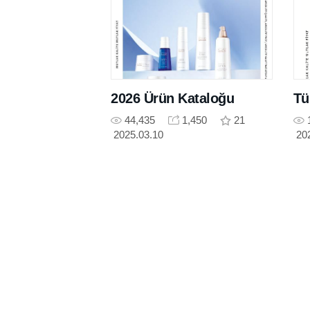
2026 Ürün Kataloğu
Tü
44,435
1,450
21
2025.03.10
20