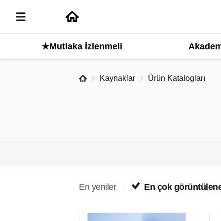
Akadem
★Mutlaka İzlenmeli
Kaynaklar
Ürün Katalogları
En yeniler
En çok görüntülene