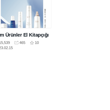
m Ürünler El Kitapçığı
15,539
465
10
23.02.15