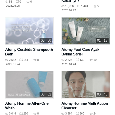
Kadar İyi ?
53
0
0
2026.05.05
13,786
1,424
55
2025.02.27
00 : 30
01 : 19
Atomy Cerakids Shampoo &
Atomy Foot Care Ayak
Bath
Bakım Serisi
2,552
184
8
2,223
139
10
2025.01.24
2025.01.24
00 : 52
00 : 43
Atomy Homme All-in-One
Atomy Homme Multi Action
Wash
Cleanser
3,048
280
8
3,384
360
24