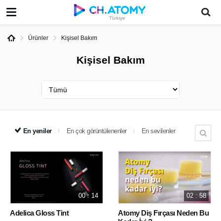
Türkiye
Ürünler
Kişisel Bakım
Kişisel Bakım
En yeniler
En çok görüntülenenler
En sevilenler
00 : 14
02 : 58
Adelica Gloss Tint
Atomy Diş Fırçası Neden Bu