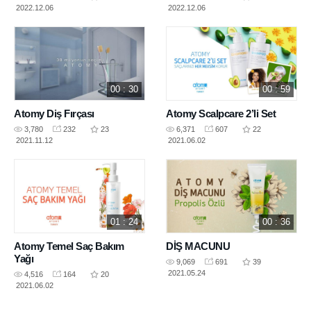
2022.12.06
2022.12.06
00 : 30
00 : 59
Atomy Diş Fırçası
Atomy Scalpcare 2’li Set
3,780
232
23
6,371
607
22
2021.11.12
2021.06.02
01 : 24
00 : 36
Atomy Temel Saç Bakım
DİŞ MACUNU
Yağı
9,069
691
39
2021.05.24
4,516
164
20
2021.06.02