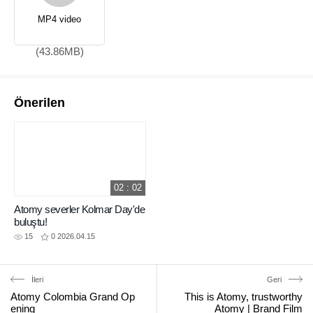
MP4 video
(43.86MB)
Önerilen
02 : 02
Atomy severler Kolmar Day'de
buluştu!
15
0
2026.04.15
İleri
Geri
Atomy Colombia Grand Op
This is Atomy, trustworthy
ening
Atomy | Brand Film