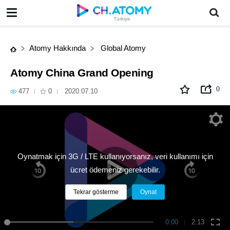
Atomy China Grand Opening
Türkiye
Atomy Hakkında
Global Atomy
Atomy China Grand Opening
0
477
0
2020.07.10
Oynatmak için 3G / LTE kullanıyorsanız, veri kullanımı için
ücret ödemeniz gerekebilir.
Tekrar gösterme
Oynat
0:00
2:13