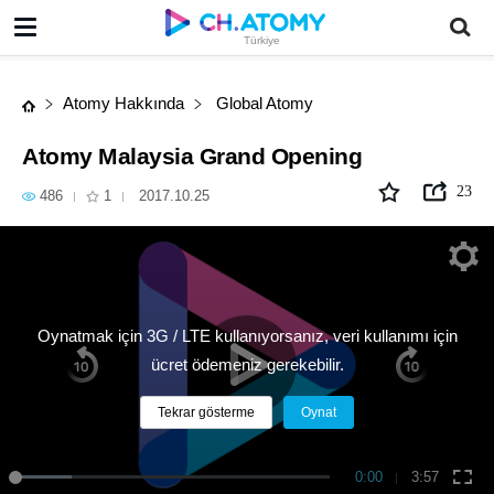
Atomy Malaysia Grand Opening
Türkiye
Atomy Hakkında
Global Atomy
Atomy Malaysia Grand Opening
23
486
1
2017.10.25
Oynatmak için 3G / LTE kullanıyorsanız, veri kullanımı için
ücret ödemeniz gerekebilir.
Tekrar gösterme
Oynat
0:00
3:57