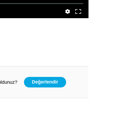
buldunuz?
Değerlendir