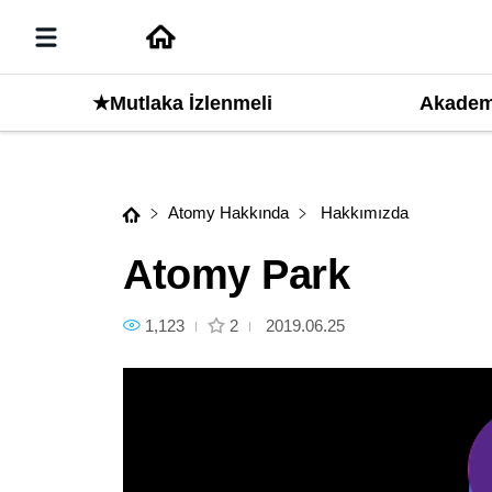
Akadem
İleri
★Mutlaka İzlenmeli
Atomy Park
Atomy Hakkında
Hakkımızda
Atomy Park
1,123
2
2019.06.25