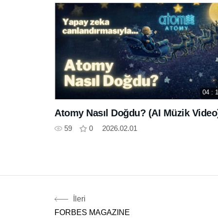
04 : 
Atomy Nasıl Doğdu? (AI Müzik Video
59
0
2026.02.01
İleri
FORBES MAGAZINE