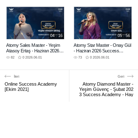
Academy
04 : 16
05 : 56
Atomy Sales Master - Yeşim
Atomy Star Master - Onay Gül
Atasoy Ertaş - Haziran 2026
- Haziran 2026 Success
Success Academy
Academy
82
0
2026.06.01
73
0
2026.06.01
İleri
Geri
Online Success Academy
Atomy Diamond Master -
[Ekim 2021]
Yeşim Güvenç - Şubat 202
3 Success Academy - Hay
at Senaryosu