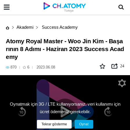
Atomy Royal Master - Woo Jin Kim - Başarının 8 Adımı - Haziran 2023 Success Academy
Türkiye
Akademi
Success Academy
Atomy Royal Master - Woo Jin Kim - Başa
rının 8 Adımı - Haziran 2023 Success Acad
emy
24
870
6
2023.06.08
Oynatmak için 3G / LTE kullanıyorsanız, veri kullanımı için
ücret ödemeniz gerekebilir.
Tekrar gösterme
Oynat