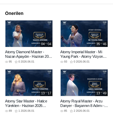
Önerilen
04 : 04
35 : 46
Atomy Diamond Master -
Atomy Imperial Master - Mi
Nazan Apaydın - Haziran 2026
Young Park - Atomy Vizyonu -
Success Academy
Haziran 2026 Success
95
0
2026.06.01
93
0
2026.06.01
Academy
13 : 17
13 : 49
Atomy Star Master - Hatice
Atomy Royal Master - Arzu
Yürekten - Haziran 2026
Danyer - Başarının 8 Adımı -
Success Academy
Haziran 2026 Success
89
1
2026.06.01
85
2
2026.06.01