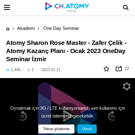
Atomy Sharon Rose Master - Zafer Çelik - Atomy Kazanç Planı - Ocak 2023 OneDay Seminar İzmir
Türkiye
Akademi
One Day Seminar
Atomy Sharon Rose Master - Zafer Çelik -
Atomy Kazanç Planı - Ocak 2023 OneDay
Seminar İzmir
22
1,445
2
2023.01.21
Oynatmak için 3G / LTE kullanıyorsanız, veri kullanımı için
ücret ödemeniz gerekebilir.
Tekrar gösterme
Oynat