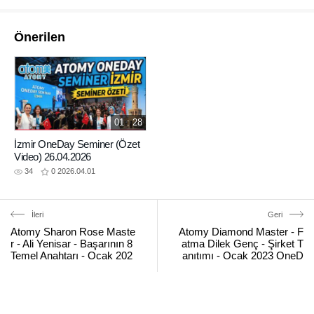
Önerilen
01 : 28
İzmir OneDay Seminer (Özet
Video) 26.04.2026
34
0
2026.04.01
İleri
Geri
Atomy Sharon Rose Maste
Atomy Diamond Master - F
r - Ali Yenisar - Başarının 8
atma Dilek Genç - Şirket T
Temel Anahtarı - Ocak 202
anıtımı - Ocak 2023 OneD
3 OneDay Seminar İzmir
ay Seminar İzmir