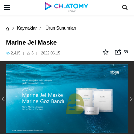
Marine Jel Maske
Türkiye
Kaynaklar
Ürün Sunumları
Marine Jel Maske
59
2,415
3
2022.06.15