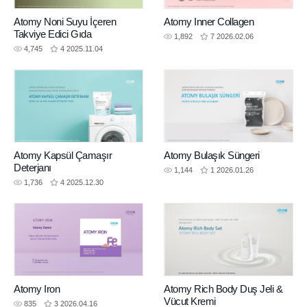
Atomy Noni Suyu İçeren
Atomy Inner Collagen
Takviye Edici Gıda
1,892
7
2026.02.06
4,745
4
2025.11.04
Atomy Kapsül Çamaşır
Atomy Bulaşık Süngeri
Deterjanı
1,144
1
2026.01.26
1,736
4
2025.12.30
Atomy Iron
Atomy Rich Body Duş Jeli &
Vücut Kremi
835
3
2026.04.16