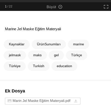
1
/
22
Büyüt
Marine Jel Maske Eğitim Materyali
Kaynaklar
ÜrünSunumları
marine
jelmask
maks
gel
Türkçe
Türkiye
Turkish
education
Ek Dosya
Marin Jel Maske Eğitim Materyali.pdf