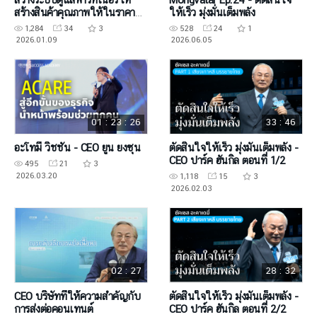
สร้างสินค้าคุณภาพให้ในราคา
ให้เร็ว มุ่งมั่นเต็มพลัง
ย่อมเยา
1,284
34
3
528
24
1
2026.01.09
2026.06.05
01 : 23 : 26
33 : 46
อะโทมี่ วิชชั่น - CEO ยูน ยงซุน
ตัดสินใจให้เร็ว มุ่งมั่นเต็มพลัง -
CEO ปาร์ค ฮันกิล ตอนที่ 1/2
495
21
3
2026.03.20
1,118
15
3
2026.02.03
02 : 27
28 : 32
CEO บริษัทที่ให้ความสำคัญกับ
ตัดสินใจให้เร็ว มุ่งมั่นเต็มพลัง -
การส่งต่อคอนเทนต์
CEO ปาร์ค ฮันกิล ตอนที่ 2/2