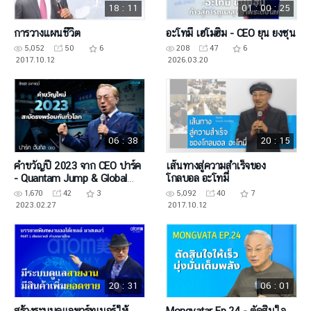
18 : 11
01 : 00 : 25
การวางแผนชีวิต
อะโทมี่ เฮโมฮิม - CEO ยุน ยงซุน
5,052
50
6
208
47
6
2017.10.12
2026.03.20
06 : 38
20 : 15
คำขวัญปี 2023 จาก CEO ปาร์ค
เส้นทางสู่ความสำเร็จของ
- Quantam Jump & Global
โกลบอล อะโทมี่
Synchronization
1,670
42
3
5,092
40
7
2023.02.27
2017.10.12
20 : 31
06 : 01
สร้างระบบดูแลพาร์ทเนอร์ให้
Mongvatar Ep.24 - ตัดสินใจ