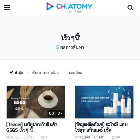
ประเทศไทย
เร็วๆนี้
5
ผลการค้นหา
ล่าสุด
เรียงตามความนิยม
ยอดนิยม
00 : 37
[Teaser] เตรียมพบกับสินค้า
[ข้อมูลผลิตภัณฑ์] อะโทมี่ แอบ
GSGS เร็วๆ นี้
โซลูท สกินแคร์ เซ็ต
2,603
116
1
28,349
681
24