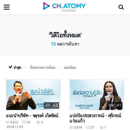
ประเทศไทย
วิดีโอทั้งหมด
15
ผลการค้นหา
ล่าสุด
เรียงตามความนิยม
ยอดนิยม
23 : 52
09 : 41
แนะนำบริษัท - จตุรงค์ เกิดรัตน์
แบ่งปันประสบการณ์ - ศุจิกรณ์
แว่นแก้ว
5,012
32
3
2018.11.03
3,974
27
1