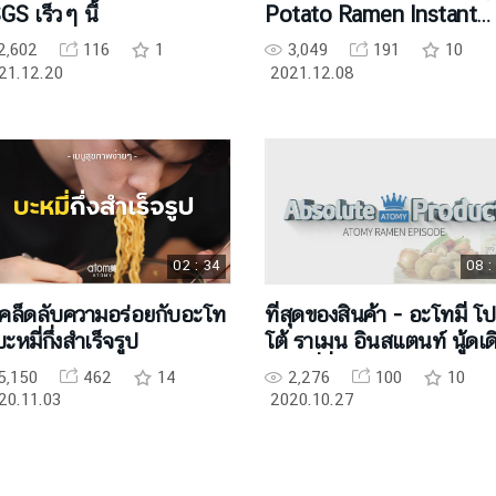
S เร็วๆ นี้
Potato Ramen Instant
Noodle
2,602
116
1
3,049
191
10
21.12.20
2021.12.08
02 : 34
08 :
เคล็ดลับความอร่อยกับอะโท
ที่สุดของสินค้า - อะโทมี่ โ
 บะหมี่กึ่งสำเร็จรูป
โต้ ราเมน อินสแตนท์ นู้ดเด
(บะหมี่กึ่งสำเร็จรูป)
5,150
462
14
2,276
100
10
20.11.03
2020.10.27