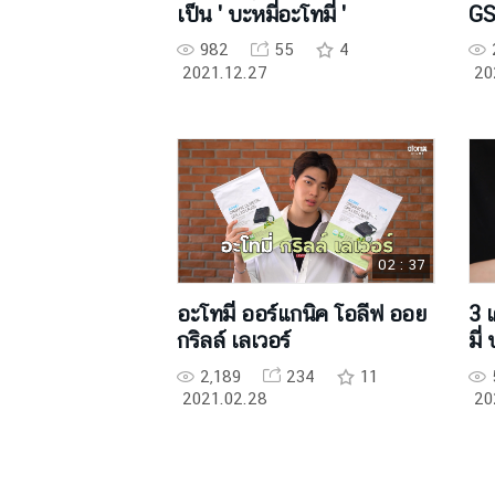
เป็น ' บะหมี่อะโทมี่ '
GSG
982
55
4
2021.12.27
20
02 : 37
อะโทมี่ ออร์แกนิค โอลีฟ ออย
3 
กริลล์ เลเวอร์
มี่
2,189
234
11
2021.02.28
20