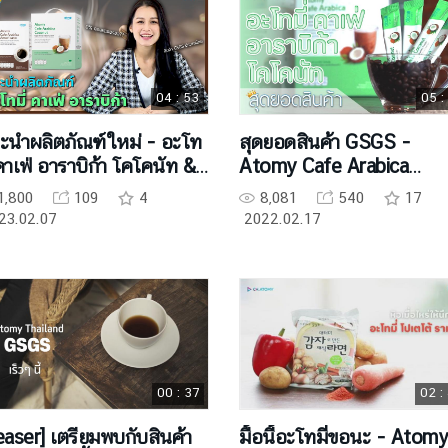
04 : 53
05 :
ะนำผลิตภัณฑ์ใหม่ - อะโท
สุดยอดสินค้า GSGS -
 คาเฟ่ อาราบิก้า โคโคนัท &
Atomy Cafe Arabica
ริกาโน่
Coconut
1,800
109
4
8,081
540
17
23.02.07
2022.02.17
00 : 37
02 :
easer] เตรียมพบกับสินค้า
มื้อนี้อะโทมี่ขอนะ - Atomy