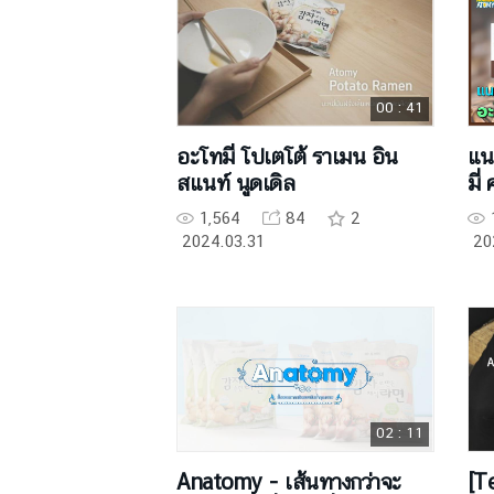
00 : 41
อะโทมี่ โปเตโต้ ราเมน อิน
แน
สแนท์ นูดเดิล
มี่
อเม
1,564
84
2
2024.03.31
20
02 : 11
Anatomy - เส้นทางกว่าจะ
[T