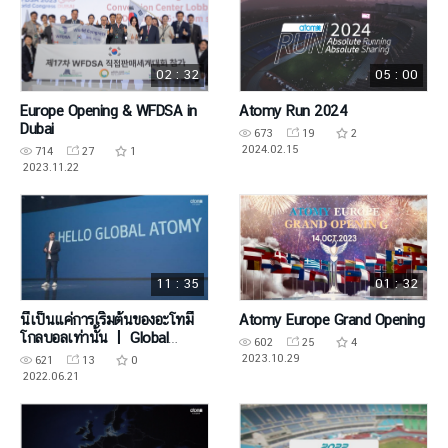
02 : 32
05 : 00
Europe Opening & WFDSA in
Atomy Run 2024
Dubai
673
19
2
2024.02.15
714
27
1
2023.11.22
11 : 35
01 : 32
นี่เป็นแค่การเริ่มต้นของอะโทมี่
Atomy Europe Grand Opening
โกลบอลเท่านั้น ㅣ Global
602
25
4
Insight - Alex Lee
2023.10.29
621
13
0
2022.06.21