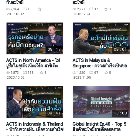
กับอะโทมี่
อะโทมี่
2,364
15
0
2,277
37
3
2017.10.12
2018.12.24
08 : 17
09 : 01
ACTS in North America - ไม่
ACTS in Malaysia &
เชื่อในธุรกิจเน็ตเวิร์ค มาร์เก็ต
Singapore- ความสำเร็จเป็นของ
ติ้ง?
คนที่กล้าหาญ
1,873
158
8
1,620
97
5
2023.10.02
2023.11.05
08 : 41
13 : 00
ACTS in Indonesia & Thailand
Global Insight Ep.46 - Top 5
- บ้ากับความฝัน เพื่อความสำเร็จ!
สินค้าอะโทมี่ขายดีตลอดกาล