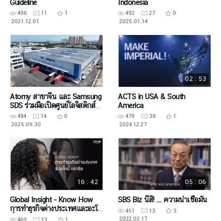
Guideline
Indonesia
496
11
1
492
27
0
2021.12.01
2025.01.14
02 : 53
Atomy สาขาจีน และ Samsung
ACTS in USA & South
SDS ร่วมมือเปิดศูนย์โลจิสติกส์
America
นานาชาติ Yantai ร่วมกัน
484
14
0
479
38
1
2025.09.30
2024.12.27
16 : 42
05 : 06
Global Insight - Know How
SBS Biz นี่สิ! ... ความน่าเชื่อมั่น
การทำธุรกิจต่างประเทศและอะโท
451
13
3
มี่ บราซิล
2022.02.17
469
13
1