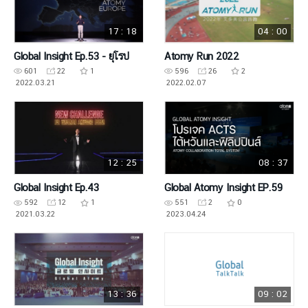
17 : 18
04 : 00
Global Insight Ep.53 - ยุโรป
Atomy Run 2022
601
22
1
596
26
2
2022.03.21
2022.02.07
12 : 25
08 : 37
Global Insight Ep.43
Global Atomy Insight EP.59
592
12
1
551
2
0
2021.03.22
2023.04.24
13 : 36
09 : 02