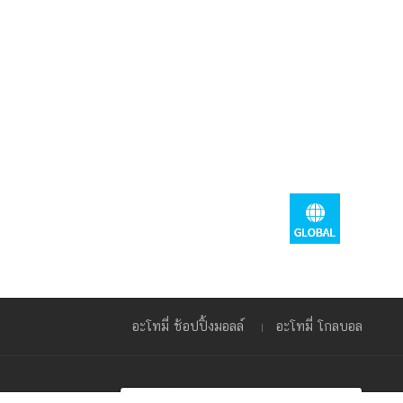
อะโทมี่ ช้อปปิ้งมอลล์
อะโทมี่ โกลบอล
ประเทศไทย(Thailand)