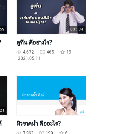
 59
03 : 34
?
ลูทีน ดีอย่างไร?
4,672
465
19
2021.05.11
 21
้
ผิวขาดน้ำ คืออะไร?
7,963
199
6