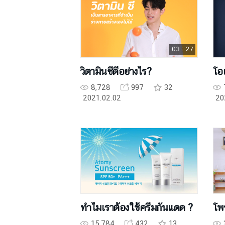
03 : 27
วิตามินซีดีอย่างไร?
โอเ
8,728
997
32
2021.02.02
20
ทำไมเราต้องใช้ครีมกันแดด ?
โพ
15,784
432
13