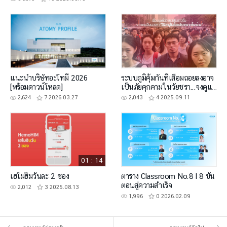
แนะนำบริษัทอะโทมี่ 2026
ระบบภูมิคุ้มกันที่เสื่อมถอยลงอาจ
[พร้อมดาวน์โหลด]
เป็นภัยคุกคามในวัยชรา...จงดูแล
ตัวเองล่วงหน้า
2,624
7
2026.03.27
2,043
4
2025.09.11
01 : 14
เฮโมฮิมวันละ 2 ซอง
ตาราง Classroom No.8 l 8 ขั้น
ตอนสู่ความสำเร็จ
2,012
3
2025.08.13
1,996
0
2026.02.09