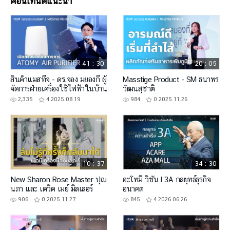
คอนเทนต์แนะนำ
41 : 30
20 : 05
สินค้าแมสทีจ - ดร.จอง มยองกี ผู้
Masstige Product - SM ธนาพร
จัดการฝ่ายเครื่องใช้ไฟฟ้าในบ้าน
วัฒนสุชาติ
2,335
4
2025.08.19
984
0
2025.11.26
10 : 37
34 : 30
New Sharon Rose Master ปุณ
อะโทมี่ วิชั่น l 3A กลยุทธ์ธุรกิจ
นภา และ เดวิด เมย์ มิลเลอร์
อนาคต
906
0
2025.11.27
845
4
2026.06.26